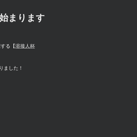
が始まります
催する【
溶接人杯
りました！