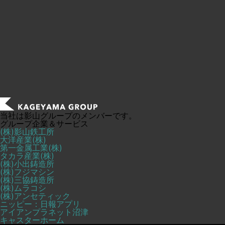
当社は影山グループのメンバーです。
グループ企業＆サービス
(株)影山鉄工所
大洋産業(株)
第一金属工業(株)
タカラ産業(株)
(株)小出鋳造所
(株)フジマシン
(株)三協鋳造所
(株)ムラコシ
(株)アンセティック
ニッピー：日報アプリ
アイアンプラネット沼津
キャスターホーム