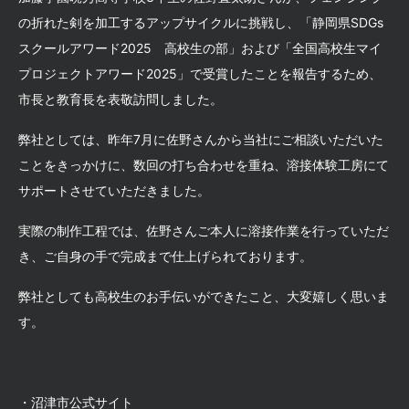
の折れた剣を加工するアップサイクルに挑戦し、「静岡県
SDGs
スクールアワード
2025
高校生の部」および「全国高校生マイ
プロジェクトアワード
2025
」で受賞したことを報告するため、
市長と教育長を表敬訪問しました
。
弊社としては、昨年
7
月に佐野さんから当社にご相談いただいた
ことをきっかけに、数回の打ち合わせを重ね、溶接体験工房にて
サポートさせていただきました
。
実際の制作工程では、佐野さんご本人に溶接作業を行っていただ
き、ご自身の手で完成まで仕上げられております
。
弊社としても高校生のお手伝いができたこと、大変嬉しく思いま
す
。
・沼津市公式サイト