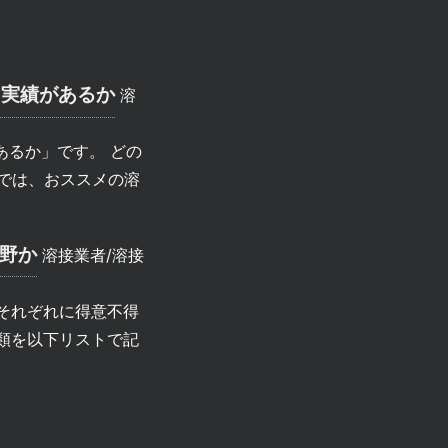
る実績があるか
溶
あるか」です。 どの
では、おススメの溶
分野か
溶接業者/溶接
それぞれに得意不得
類を以下リストで記