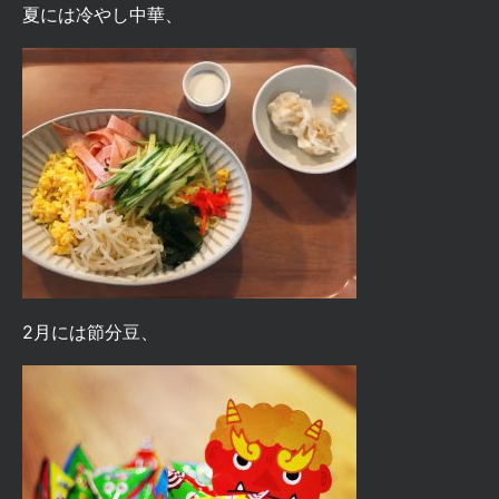
夏には
冷やし中華
、
2月には
節分豆
、