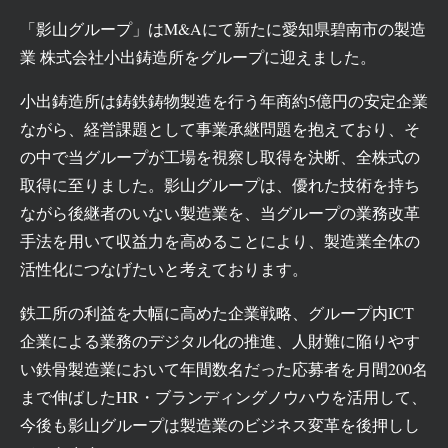
「影山グループ」はM&Aにて新たに愛知県碧南市の製造
業 株式会社小出鋳造所をグループに迎えました。
小出鋳造所は鋳鉄鋳物製造を行う年商約5億円の安定企業
ながら、経営課題として事業承継問題を抱えており、そ
の中で当グループが工場を視察し取得を決断、全株式の
取得に至りました。
影山グループは、優れた技術を持ち
ながら後継者のいない製造業を、
当グループの業務改革
手法を用いて収益力を高めることにより、製造業全体の
活性化につなげたいと考えております。
鉄工所の利益を大幅に高めた企業戦略、
グループ内ICT
企業による業務のデジタル化の推進、
人財難に陥りやす
い鉄骨製造業において年間数名だった応募者を月間200名
まで伸ばしたHR・ブランディングノウハウを活用して、
今後も影山グループは製造業のビジネス変革を後押しし