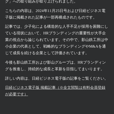
グ」への取り組みが取り上げられました。
こちらの内容は、
2024
年
11
月
25
日号および日経ビジネス電
子版に掲載された記事が一部再構成されたものです。
記事では、少子化による構造的な人手不足が採用を困難にし
ている現状において、
HR
ブランディングの重要性が大手企
業の視点から論じられています。その中で、影山鉄工所は中
小企業の代表として、戦略的なブランディングや
M&A
を通
じて成長を続ける企業として評価されています。
今後も影山鉄工所および影山グループは、
HR
ブランディン
グを推進し、持続的な成長と革新を目指してまいります。
詳しい内容は、日経ビジネス電子版の記事をご覧ください。
日経ビジネス電子版 掲載記事（※全文閲覧は有料会員登録
が必要です）