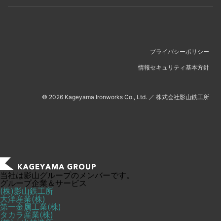
プライバシーポリシー
情報セキュリティ基本方針
©
2026
Kageyama Ironworks Co., Ltd.
／
株式会社影山鉄工所
当社は影山グループのメンバーです。
グループ企業＆サービス
(株)影山鉄工所
大洋産業(株)
第一金属工業(株)
タカラ産業(株)